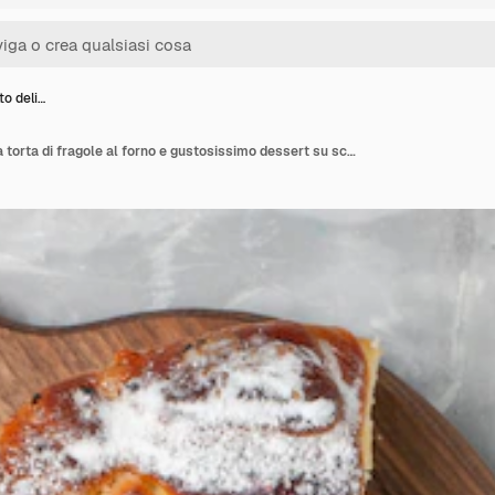
lto deli…
Vista dall'alto deliziosa torta di fragole al forno e gustosissimo dessert su scrivania bianca torta biscotti zucchero torta dolce