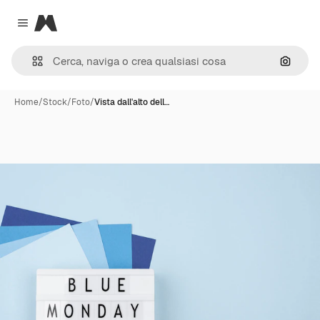
Magnific
Close menu
Cerca 
Home
/
Stock
/
Foto
/
Vista dall'alto dell…