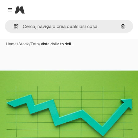
Magnific
Close menu
Cerca 
Home
/
Stock
/
Foto
/
Vista dall'alto dell…