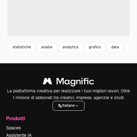
statistiche
analisi
analytics
grafico
data
frec
La piattaforma creativa per realizzare i tuoi migliori lavori. Oltre
1 milione di abbonati tra creativi, imprese, agenzie e studi.
Italiano
Prodotti
Spaces
Assistente IA