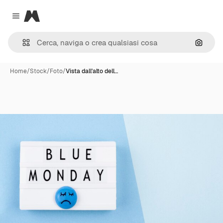
Magnific
Close menu
Cerca 
Home
/
Stock
/
Foto
/
Vista dall'alto dell…