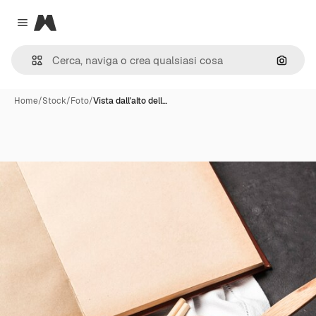
Magnific
Close menu
Cerca 
Home
/
Stock
/
Foto
/
Vista dall'alto dell…