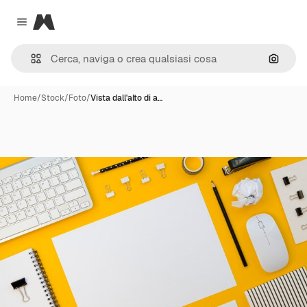
Magnific
Close menu
Cerca 
Home
/
Stock
/
Foto
/
Vista dall'alto di a…