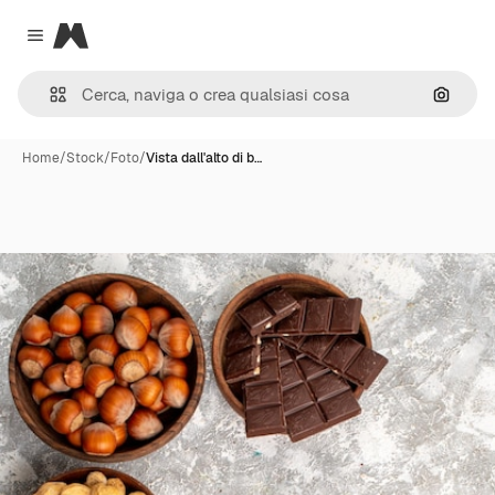
Magnific
Close menu
Cerca 
Home
/
Stock
/
Foto
/
Vista dall'alto di b…