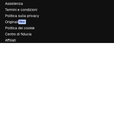
Assistenza
Termini e condizioni
Politica sulla privacy
Originali
New
Politica dei cookie
Centro di fiducia
Affiliati
Aziende
Azienda
Prezzi
Chi siamo
Recensioni
Lavora con noi
Cerca tendenze
Blog
Eventi
Slidesgo