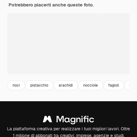
Potrebbero piacerti anche queste foto.
noci
pistacchio
arachidi
nocciole
fagioli
caff
La piattaforma creativa per realizzare i tuoi migliori lavori. Oltre
1 milione di abbonati tra creativi, imprese, agenzie e studi.