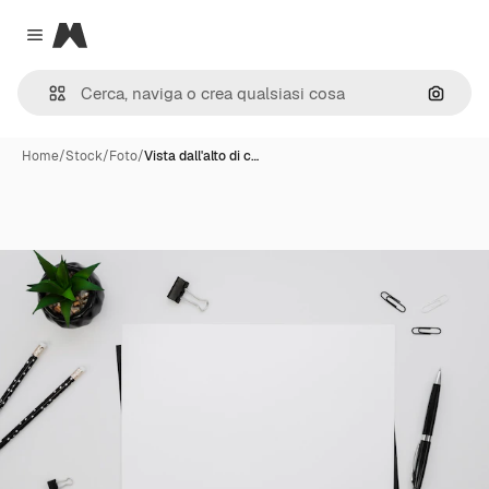
Magnific
Close menu
Cerca 
Home
/
Stock
/
Foto
/
Vista dall'alto di c…