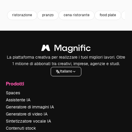
Premium
Premium
Premium
Premium
ristorazione
pranzo
cena ristorante
food plate
res
La piattaforma creativa per realizzare i tuoi migliori lavori. Oltre
1 milione di abbonati tra creativi, imprese, agenzie e studi.
Italiano
Prodotti
Spaces
Assistente IA
Generatore di immagini IA
Generatore di video IA
Sintetizzatore vocale IA
Contenuti stock