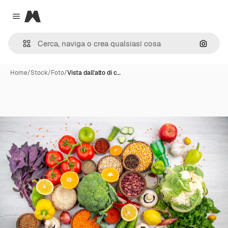
Magnific
Close menu
Cerca 
Home
/
Stock
/
Foto
/
Vista dall'alto di c…