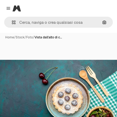
Magnific
Close menu
Cerca 
Home
/
Stock
/
Foto
/
Vista dall'alto di c…