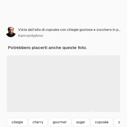
Vista dall'alto di cupcake con ciliegie gustose e zucchero in polvere accanto al piatto di ciliegie
KamranAydinov
Potrebbero piacerti anche queste foto.
ciliegie
cherry
gourmet
sugar
cupcake
zucc