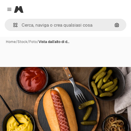
Magnific
Close menu
Cerca 
Home
/
Stock
/
Foto
/
Vista dall'alto di d…