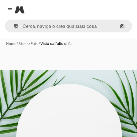
Magnific
Close menu
Cerca 
Home
/
Stock
/
Foto
/
Vista dall'alto di f…