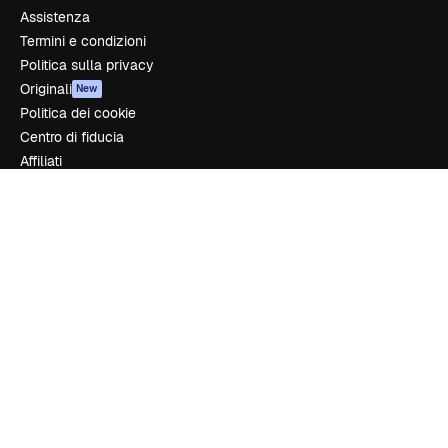
Assistenza
Termini e condizioni
Politica sulla privacy
Originali
New
Politica dei cookie
Centro di fiducia
Affiliati
Aziende
Azienda
Prezzi
Chi siamo
Recensioni
Lavora con noi
Cerca tendenze
Blog
Eventi
Slidesgo