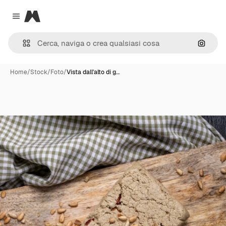
Magnific
Close menu
Cerca 
Home
/
Stock
/
Foto
/
Vista dall'alto di g…