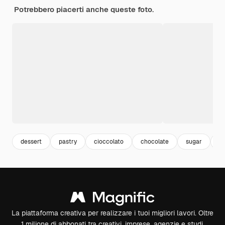
Potrebbero piacerti anche queste foto.
dessert
pastry
cioccolato
chocolate
sugar
ci
La piattaforma creativa per realizzare i tuoi migliori lavori. Oltre
1 milione di abbonati tra creativi, imprese, agenzie e studi.