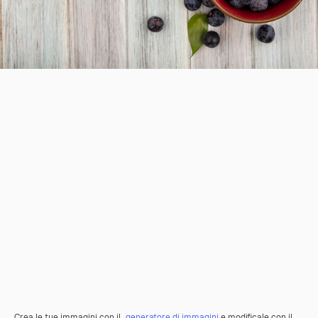
Crea le tue immagini con il
generatore di immagini
e modificale con il