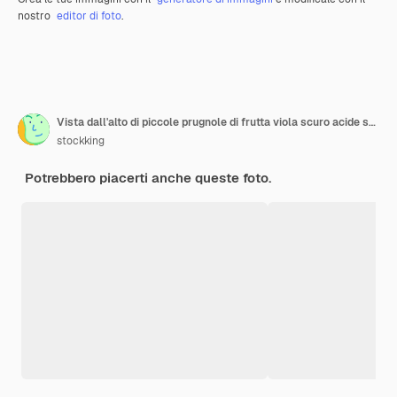
nostro
editor di foto
.
Vista dall'alto di piccole prugnole di frutta viola scuro acide su una ciotola con foglie su un fondo di legno grigio con spazio di copia
stockking
Potrebbero piacerti anche queste foto.