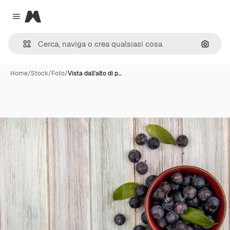
Magnific
Close menu
Cerca 
Home
/
Stock
/
Foto
/
Vista dall'alto di p…