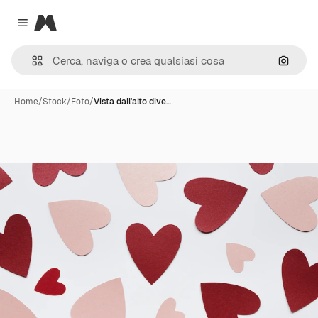
Magnific
Close menu
Cerca 
Home
/
Stock
/
Foto
/
Vista dall'alto dive…