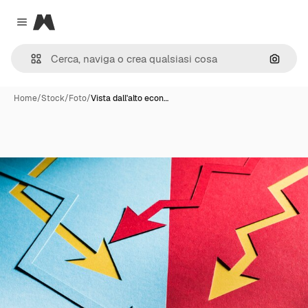
Magnific
Close menu
Cerca 
Home
/
Stock
/
Foto
/
Vista dall'alto econ…