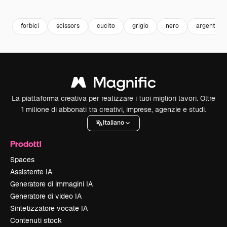
Premium
Premium
Premium
Premium
forbici
scissors
cucito
grigio
nero
argento
La piattaforma creativa per realizzare i tuoi migliori lavori. Oltre
1 milione di abbonati tra creativi, imprese, agenzie e studi.
Italiano
Prodotti
Spaces
Assistente IA
Generatore di immagini IA
Generatore di video IA
Sintetizzatore vocale IA
Contenuti stock