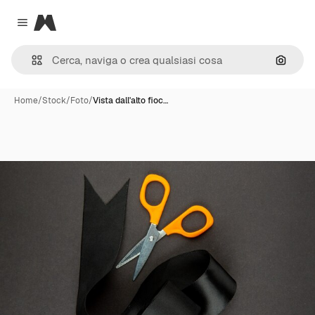
Magnific
Close menu
Cerca 
Home
/
Stock
/
Foto
/
Vista dall'alto fioc…