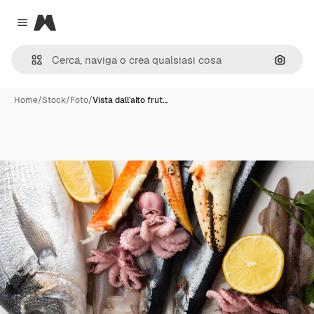
Magnific
Close menu
Cerca 
Home
/
Stock
/
Foto
/
Vista dall'alto frut…