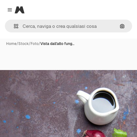
Magnific
Close menu
Cerca 
Home
/
Stock
/
Foto
/
Vista dall'alto fung…