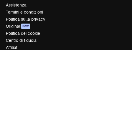
Assistenza
Termini e condizioni
Politica sulla privacy
Originali
New
Politica dei cookie
Centro di fiducia
Affiliati
Aziende
Azienda
Prezzi
Chi siamo
Recensioni
Lavora con noi
Cerca tendenze
Blog
Eventi
Slidesgo