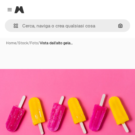
Magnific
Close menu
Cerca 
Home
/
Stock
/
Foto
/
Vista dall'alto gela…