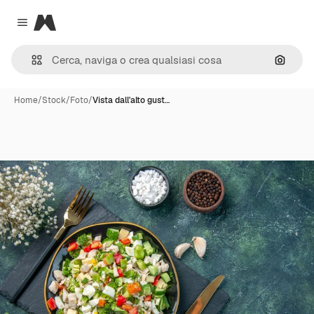
Magnific
Close menu
Cerca 
Home
/
Stock
/
Foto
/
Vista dall'alto gust…