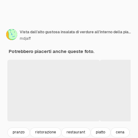
Vista dall'alto gustosa insalata di verdure all'interno della piastra sullo sfondo blu scuro cucina ristorante pasto fresco colore salute pranzo cibo dieta
mdjaff
Potrebbero piacerti anche queste foto.
pranzo
ristorazione
restaurant
piatto
cena
i