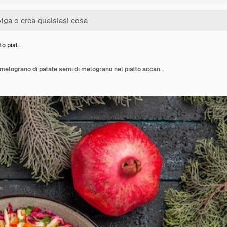
lto piat…
Vista dall'alto piatto di melograno di patate semi di melograno nel piatto accanto ai rami di abete rosso con coni e spezie colorate