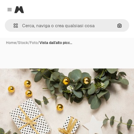
Magnific
Close menu
Cerca 
Home
/
Stock
/
Foto
/
Vista dall'alto picc…