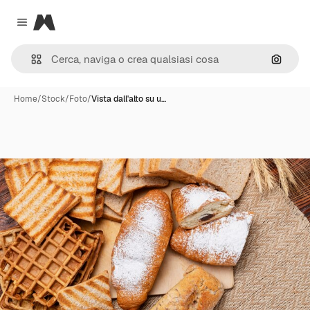
Magnific
Close menu
Cerca 
Home
/
Stock
/
Foto
/
Vista dall'alto su u…