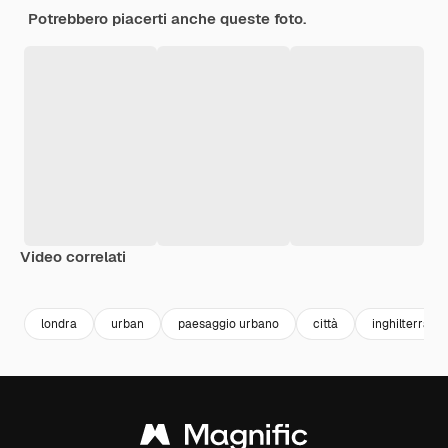
Potrebbero piacerti anche queste foto.
Video correlati
Premium
Premium
Premium
Premium
londra
urban
paesaggio urbano
città
inghilterra