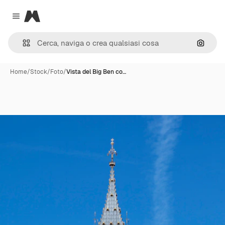
Magnific
Close menu
Cerca 
Home
/
Stock
/
Foto
/
Vista del Big Ben co…