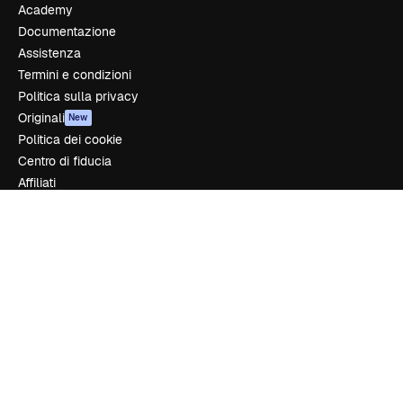
Academy
Documentazione
Assistenza
Termini e condizioni
Politica sulla privacy
Originali
New
Politica dei cookie
Centro di fiducia
Affiliati
Aziende
Azienda
Prezzi
Chi siamo
Recensioni
Lavora con noi
Cerca tendenze
Blog