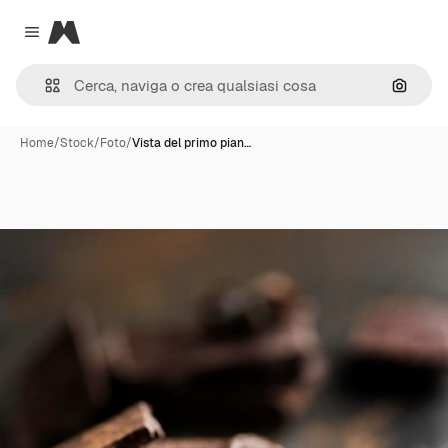
Magnific
Close menu
Cerca 
Home
/
Stock
/
Foto
/
Vista del primo pian…