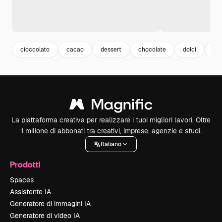
cioccolato
cacao
dessert
chocolate
dolci
su
La piattaforma creativa per realizzare i tuoi migliori lavori. Oltre
1 milione di abbonati tra creativi, imprese, agenzie e studi.
Italiano
Prodotti
Spaces
Assistente IA
Generatore di immagini IA
Generatore di video IA