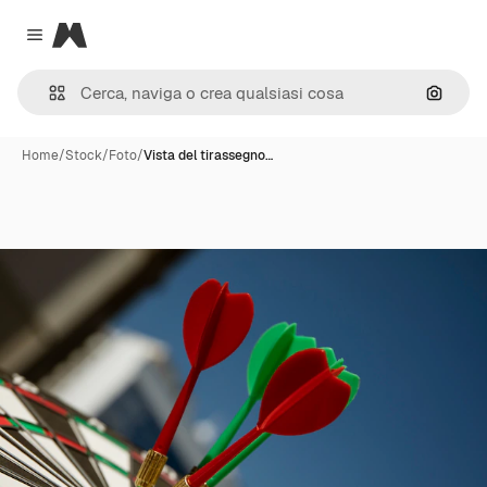
Magnific
Close menu
Cerca 
Home
/
Stock
/
Foto
/
Vista del tirassegno…