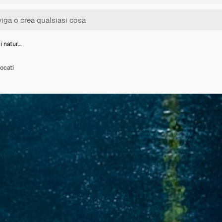
ri natur…
focati