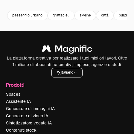
Premium
Premium
Premium
Premium
paesaggio urbano
grattacieli
skyline
città
building
La piattaforma creativa per realizzare i tuoi migliori lavori. Oltre
1 milione di abbonati tra creativi, imprese, agenzie e studi.
Italiano
Prodotti
Spaces
Assistente IA
Generatore di immagini IA
Generatore di video IA
Sintetizzatore vocale IA
Contenuti stock