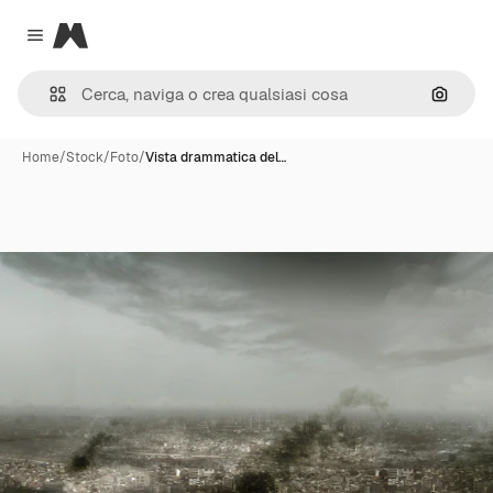
Magnific
Close menu
Cerca 
Home
/
Stock
/
Foto
/
Vista drammatica del…