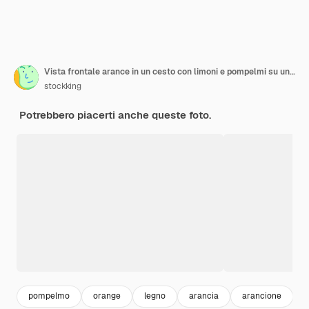
Vista frontale arance in un cesto con limoni e pompelmi su uno sfondo di legno
stockking
Potrebbero piacerti anche queste foto.
pompelmo
orange
legno
arancia
arancione
c