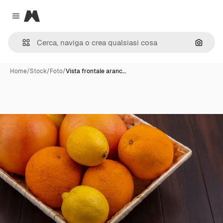
Magnific
Close menu
Cerca 
Home
/
Stock
/
Foto
/
Vista frontale aranc…