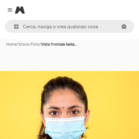
Magnific
Close menu
Cerca 
Home
/
Stock
/
Foto
/
Vista frontale bella…