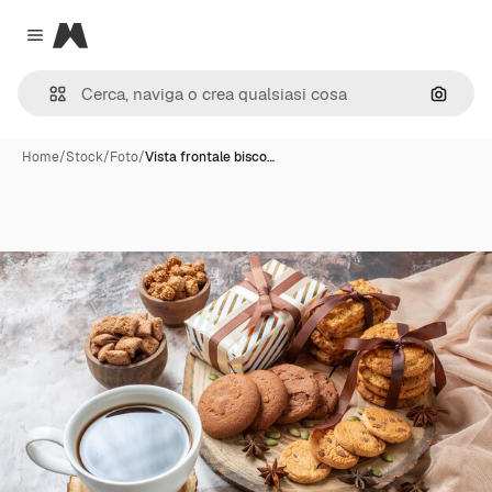
Magnific
Close menu
Cerca 
Home
/
Stock
/
Foto
/
Vista frontale bisco…