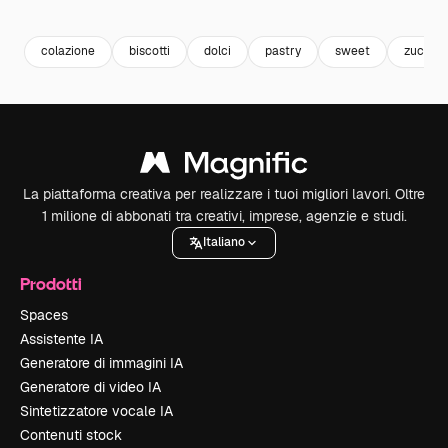
Premium
Premium
Generato dall'IA
Premium
Premium
Generato da
colazione
biscotti
dolci
pastry
sweet
zucche
La piattaforma creativa per realizzare i tuoi migliori lavori. Oltre
1 milione di abbonati tra creativi, imprese, agenzie e studi.
Italiano
Prodotti
Spaces
Assistente IA
Generatore di immagini IA
Generatore di video IA
Sintetizzatore vocale IA
Contenuti stock