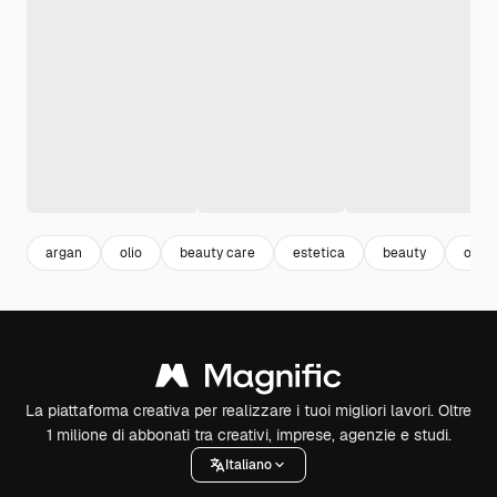
argan
olio
beauty care
estetica
beauty
orga
La piattaforma creativa per realizzare i tuoi migliori lavori. Oltre
1 milione di abbonati tra creativi, imprese, agenzie e studi.
Italiano