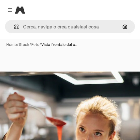
Magnific
Close menu
Cerca 
Home
/
Stock
/
Foto
/
Vista frontale del c…