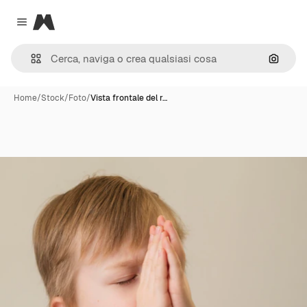
Magnific
Close menu
Cerca 
Home
/
Stock
/
Foto
/
Vista frontale del r…