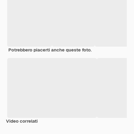
Potrebbero piacerti anche queste foto.
Video correlati
Premium
Premium
Generato dall'IA
Premium
Premium