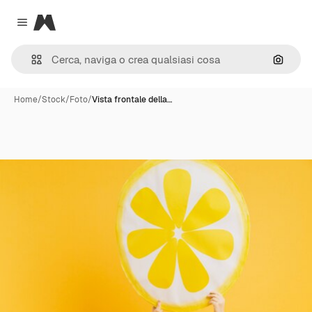
Magnific
Close menu
Cerca 
Home
/
Stock
/
Foto
/
Vista frontale della…