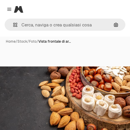
Magnific
Close menu
Cerca 
Home
/
Stock
/
Foto
/
Vista frontale di ar…