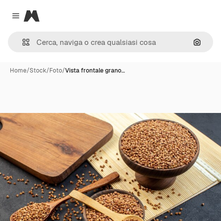
Magnific
Close menu
Cerca 
Home
/
Stock
/
Foto
/
Vista frontale grano…