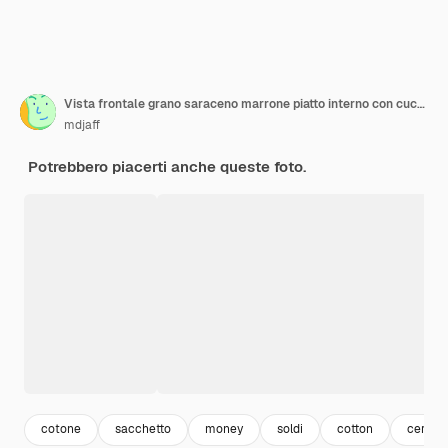
Vista frontale grano saraceno marrone piatto interno con cucchiai su sfondo scuro
mdjaff
Potrebbero piacerti anche queste foto.
cotone
sacchetto
money
soldi
cotton
cereali