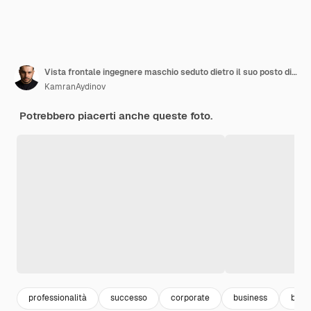
Vista frontale ingegnere maschio seduto dietro il suo posto di lavoro che punta sopra con matita lavoro costruttore agenda business plan contraente successo documento aziendale proprietà
KamranAydinov
Potrebbero piacerti anche queste foto.
professionalità
successo
corporate
business
busi