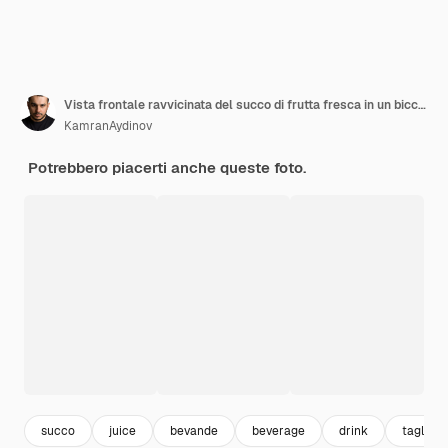
Vista frontale ravvicinata del succo di frutta fresca in un bicchiere servito con tubi e feijoas di lime e mela su un tagliere di legno su un tavolo marrone
KamranAydinov
Potrebbero piacerti anche queste foto.
succo
juice
bevande
beverage
drink
tagliere