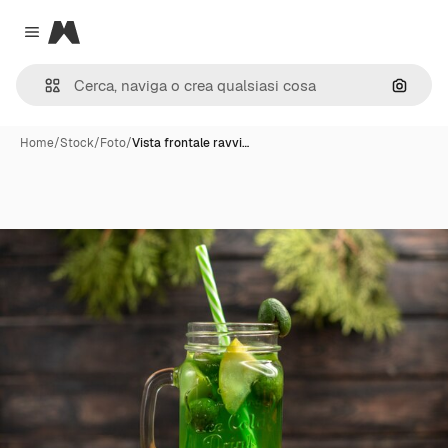
Magnific
Close menu
Cerca 
Home
/
Stock
/
Foto
/
Vista frontale ravvi…