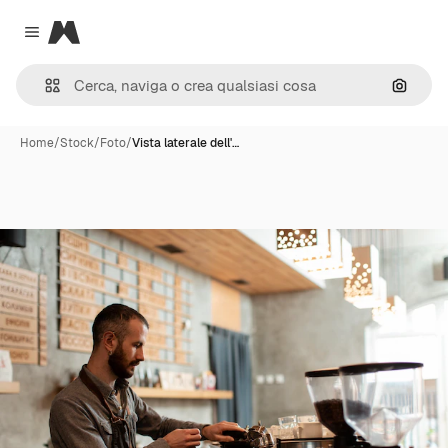
Magnific
Close menu
Cerca 
Home
/
Stock
/
Foto
/
Vista laterale dell'…