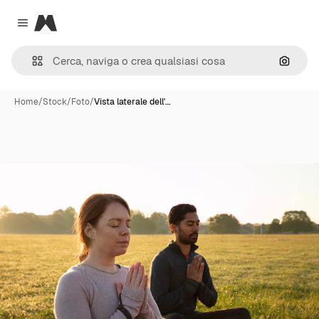
Magnific
Close menu
Cerca 
Home
/
Stock
/
Foto
/
Vista laterale dell'…