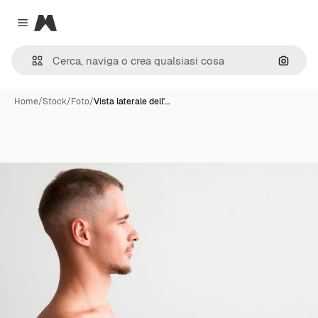
Magnific
Close menu
Cerca 
Home
/
Stock
/
Foto
/
Vista laterale dell'…