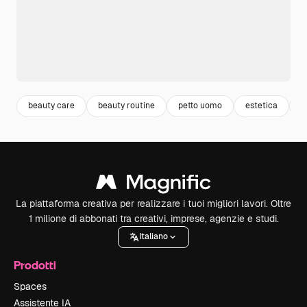
beauty care
beauty routine
petto uomo
estetica
s
La piattaforma creativa per realizzare i tuoi migliori lavori. Oltre
1 milione di abbonati tra creativi, imprese, agenzie e studi.
Italiano
Prodotti
Spaces
Assistente IA