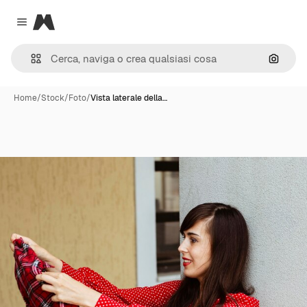
Magnific
Close menu
Cerca 
Home
/
Stock
/
Foto
/
Vista laterale della…