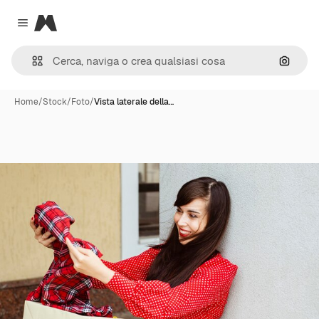
Magnific
Close menu
Cerca 
Home
/
Stock
/
Foto
/
Vista laterale della…