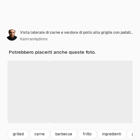
Vista laterale di carne e verdure di pollo alla griglia con patatine fritte e erbe su una tavola di legno
KamranAydinov
Potrebbero piacerti anche queste foto.
grilled
carne
barbecue
fritto
ingredienti
poll