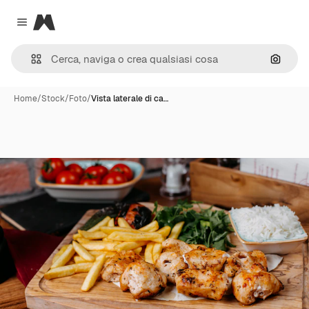
Magnific
Close menu
Cerca 
Home
/
Stock
/
Foto
/
Vista laterale di ca…