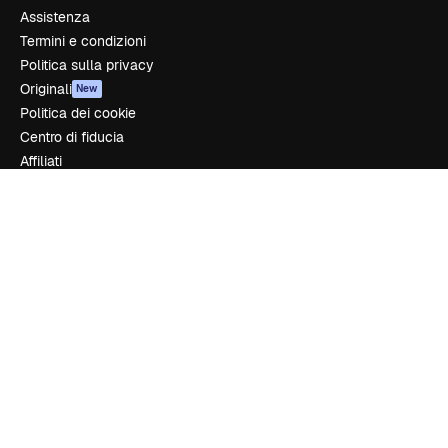
Assistenza
Termini e condizioni
Politica sulla privacy
Originali
New
Politica dei cookie
Centro di fiducia
Affiliati
Aziende
Azienda
Prezzi
Chi siamo
Recensioni
Lavora con noi
Cerca tendenze
Blog
Eventi
Slidesgo