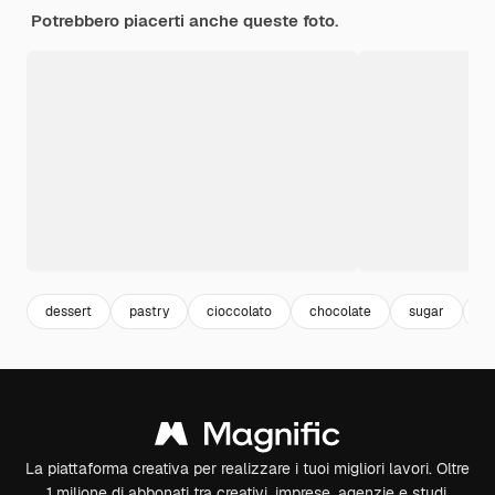
Potrebbero piacerti anche queste foto.
dessert
pastry
cioccolato
chocolate
sugar
ci
La piattaforma creativa per realizzare i tuoi migliori lavori. Oltre
1 milione di abbonati tra creativi, imprese, agenzie e studi.