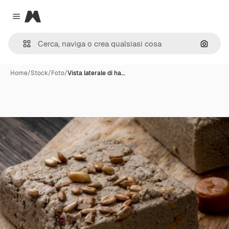
Magnific
Close menu
Cerca 
Home
/
Stock
/
Foto
/
Vista laterale di ha…