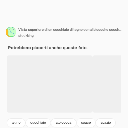
Vista superiore di un cucchiaio di legno con albicocche secche su sfondo bianco con spazio di copia
stockking
Potrebbero piacerti anche queste foto.
legno
cucchiaio
albicocca
space
spazio