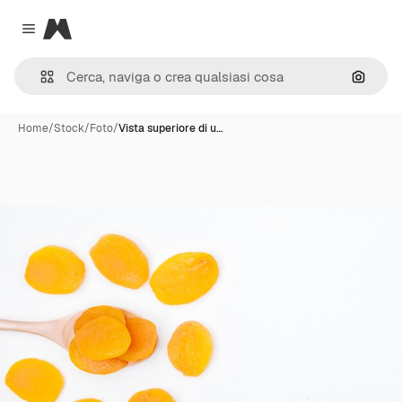
Magnific
Close menu
Cerca 
Home
/
Stock
/
Foto
/
Vista superiore di u…