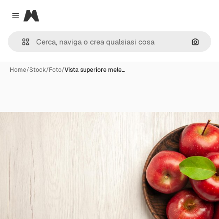
Magnific
Close menu
Cerca 
Home
/
Stock
/
Foto
/
Vista superiore mele…