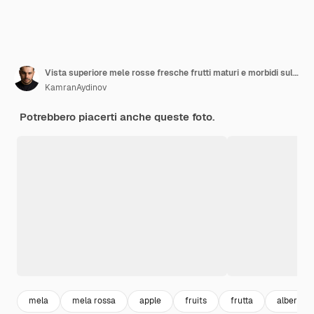
Vista superiore mele rosse fresche frutti maturi e morbidi sul pavimento bianco frutta albero di colore rosso pianta fresca
KamranAydinov
Potrebbero piacerti anche queste foto.
mela
mela rossa
apple
fruits
frutta
alberi da 