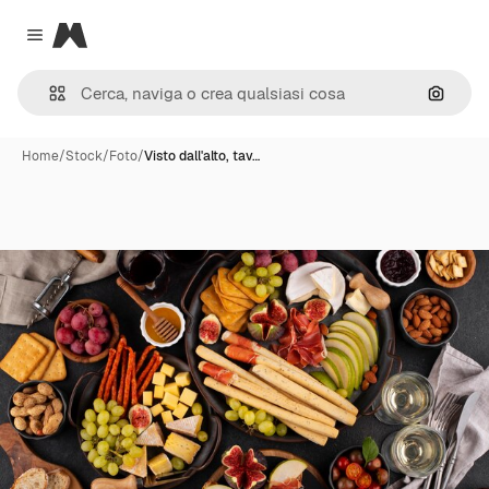
Magnific
Close menu
Cerca 
Home
/
Stock
/
Foto
/
Visto dall'alto, tav…